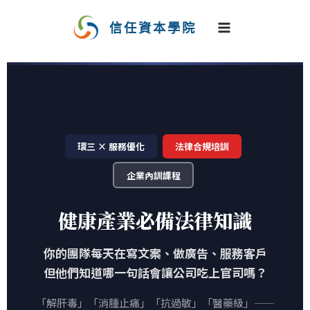
跳
至
信任資本學院
主
要
內
容
環三 × 服務優化
法律合規培訓
企業內訓課程
健康產業必備法律知識
你的團隊每天在寫文案、做廣告、服務客戶
但他們知道哪一句話會讓公司吃上官司嗎？
「解肝毒」「消腫止痛」「抗過敏」「醫藥級」——