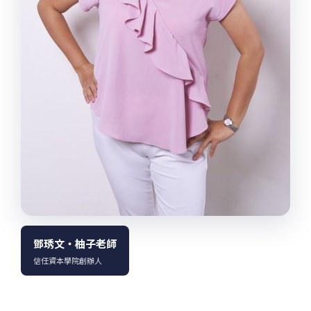
鄧琇文・柚子老師
信任資本學院創辦人