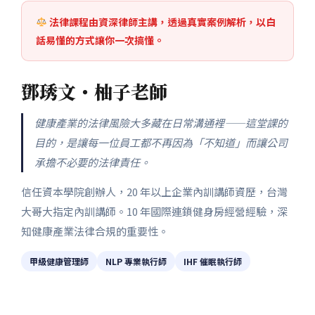
法律課程由資深律師主講，透過真實案例解析，以白
話易懂的方式讓你一次搞懂。
鄧琇文・柚子老師
健康產業的法律風險大多藏在日常溝通裡——這堂課的
目的，是讓每一位員工都不再因為「不知道」而讓公司
承擔不必要的法律責任。
信任資本學院創辦人，20 年以上企業內訓講師資歷，台灣
大哥大指定內訓講師。10 年國際連鎖健身房經營經驗，深
知健康產業法律合規的重要性。
甲級健康管理師
NLP 專業執行師
IHF 催眠執行師