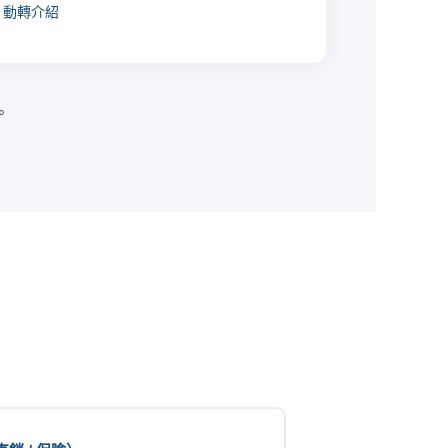
動轉介紹
。