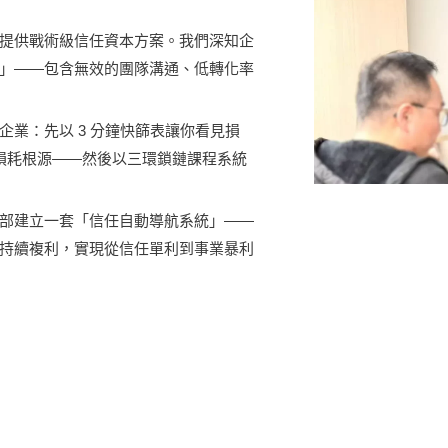
提供戰術級信任資本方案。我們深知企
」——包含無效的團隊溝通、低轉化率
業：先以 3 分鐘快篩表讓你看見損
定位損耗根源——然後以三環鎖鏈課程系統
部建立一套「信任自動導航系統」——
持續複利，實現從信任單利到事業暴利