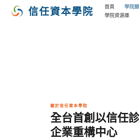
跳
首頁
學院
信任資本學院
至
學院資源庫
主
要
內
容
關於信任資本學院
全台首創以信任
企業重構中心