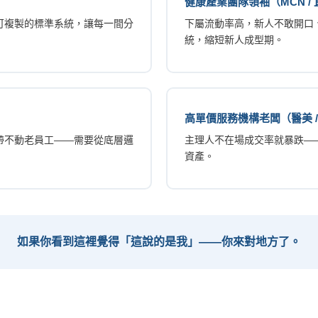
健康產業團隊領袖（MCN / 直
可複製的標準系統，讓每一間分
下屬流動率高，新人不敢開口
統，縮短新人成型期。
高單價服務機構老闆（醫美 / 
帶不動老員工——需要從底層邏
主理人不在場成交率就暴跌—
資產。
如果你看到這裡覺得「這說的是我」——你來對地方了。