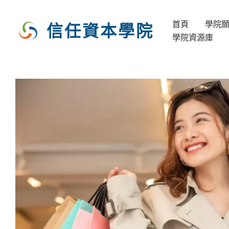
跳
至
首頁
學院
信任資本學院
主
學院資源庫
要
內
容