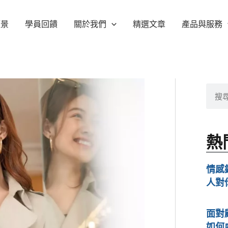
願景
學員回饋
關於我們
精選文章
產品與服務
搜
尋
熱
情感
人對
面對
如何