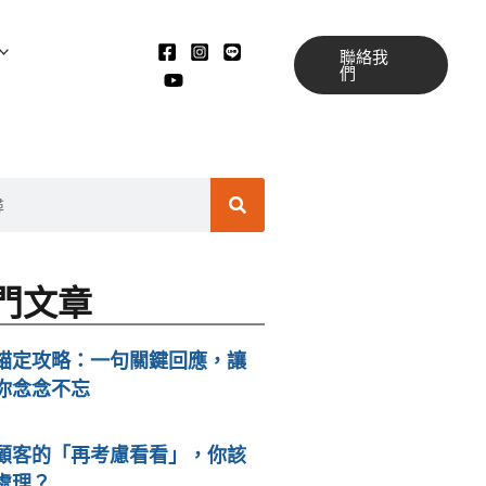
聯絡我
們
搜
尋
門文章
錨定攻略：一句關鍵回應，讓
你念念不忘
顧客的「再考慮看看」，你該
處理？