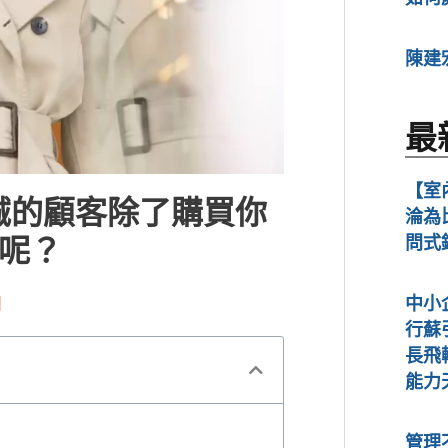
陳建
最
【室
誠的顧客除了購買你
淪為
呢？
問式
】
中小
行蘇
長飛
能力
管理