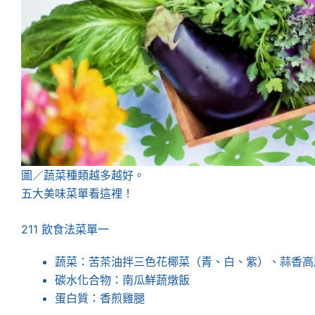
圖／蔬菜種類越多越好。
五大美味菜單看這裡！
211 飲食法菜單一
蔬菜：苦茶油拌三色花椰菜（青、白、紫）、蒜香高
碳水化合物：南瓜鮮蔬燉飯
蛋白質：香煎雞腿