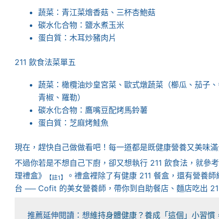
蔬菜：青江菜燴香菇、三杯杏鮑菇
碳水化合物：鹽水煮玉米
蛋白質：木耳炒豬肉片
211 飲食法菜單五
蔬菜：橄欖油炒皇宮菜、歐式燉蔬菜（櫛瓜、茄子、
青椒、羅勒）
碳水化合物：鷹嘴豆配烤馬鈴薯
蛋白質：芝麻烤鮭魚
現在，趕快自己做做看吧！每一道都是既健康營養又美味滿
不過你若是不想自己下廚，卻又想執行 211 飲食法，就
理禮盒》
。禮盒裡除了有健康 211 餐盒，還有營養
【註1】
台 ── Cofit 的美女營養師，帶你到自助餐店、麵店吃出 
推薦延伸閱讀：想
維持身體健康？養成「這個」小習慣