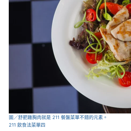
圖／舒肥雞胸肉就是 211 餐盤菜單不錯的元素。
211 飲食法菜單四