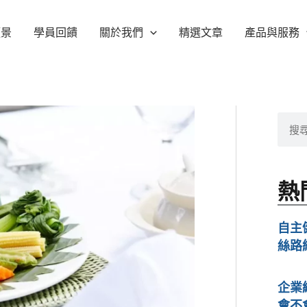
願景
學員回饋
關於我們
精選文章
產品與服務
搜
尋
熱
自主
絲路
企業
會不