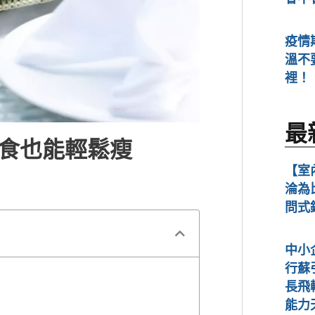
疫情
溫不
裡！
最
斷食也能輕鬆瘦
【室
淪為
問式
中小
行蘇
長飛
能力