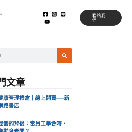
聯絡我
們
搜
尋
門文章
健康管理禮盒｜線上開賣──新
網路書店
經營的背後：當員工學會時，
會拋棄老闆？