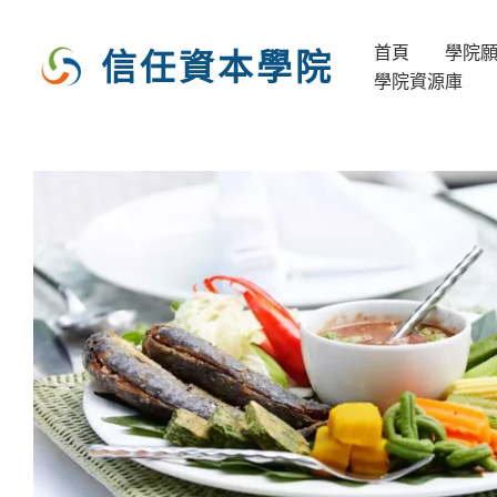
跳
至
首頁
學院
信任資本學院
主
學院資源庫
要
內
容