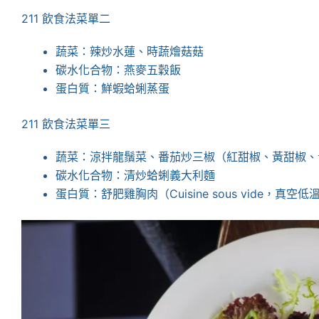
211 飲食法菜單二
蔬菜：辣炒水蓮、時蔬燴菇菇
碳水化合物：燕麥五穀飯
蛋白質：鮮蝦蛤蜊蒸蛋
211 飲食法菜單三
蔬菜：涼拌龍鬚菜、番茄炒三椒（紅甜椒、黃甜椒、
碳水化合物：清炒蛤蜊義大利麵
蛋白質：舒肥雞胸肉（Cuisine sous vide，