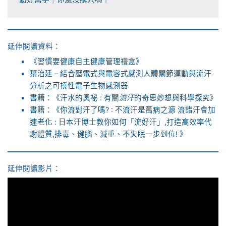
延伸閱讀資料：
《習慣要健康自主健康管理禮盒》
葉治廷 – 結合壓電式與電容式感測人體關節運動與流汗
分析之可撓性電子生物感測器
書籍：《
汗水的奧祕 : 有關
流汗
的奇思妙想與科學探究
》
書籍：《
你流對汗了嗎? : 不流汗是萬病之源 流錯汗會加
速老化 : 日本汗博士教你如何「流好汗」,打造高效率代
謝體質,排毒、健腦、減重、不失眠一步到位!
》
延伸閱讀影片：