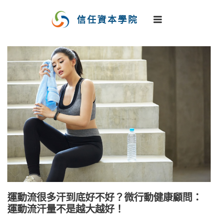
跳
至
信任資本學院
主
要
內
容
運動流很多汗到底好不好？微行動健康顧問：
運動流汗量不是越大越好！