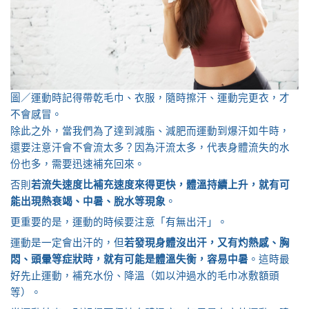
圖／運動時記得帶乾毛巾、衣服，隨時擦汗、運動完更衣，才
不會感冒。
除此之外，當我們為了達到減脂、減肥而運動到爆汗如牛時，
還要注意汗會不會流太多？因為汗流太多，代表身體流失的水
份也多，需要迅速補充回來。
否則
若流失速度比補充速度來得更快，體溫持續上升，就有可
能出現熱衰竭、中暑、脫水等現象
。
更重要的是，運動的時候要注意「有無出汗」。
運動是一定會出汗的，但
若發現身體沒出汗，又有灼熱感、胸
悶、頭暈等症狀時，就有可能是體溫失衡，容易中暑
。這時最
好先止運動，補充水份、降溫（如以沖過水的毛巾冰敷額頭
等）。