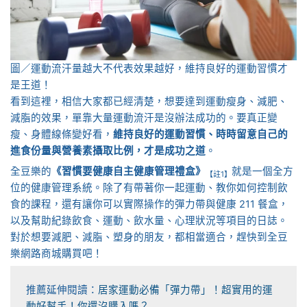
圖／運動流汗量越大不代表效果越好，維持良好的運動習慣才
是王道！
看到這裡，相信大家都已經清楚，想要達到運動瘦身、減肥、
減脂的效果，單靠大量運動流汗是沒辦法成功的。要真正變
瘦、身體線條變好看，
維持良好的運動習慣、時時留意自己的
進食份量與營養素攝取比例，才是成功之道
。
全豆樂的
《習慣要健康自主健康管理禮盒》
就是一個全方
【註1】
位的健康管理系統。除了有帶著你一起運動、教你如何控制飲
食的課程，還有讓你可以實際操作的彈力帶與健康 211 餐盒，
以及幫助紀錄飲食、運動、飲水量、心理狀況等項目的日誌。
對於想要減肥、減脂、塑身的朋友，都相當適合，趕快到全豆
樂網路商城購買吧！
推薦延伸閱讀：
居家運動必備「彈力帶」！超實用的運
動好幫手！你還沒購入嗎？