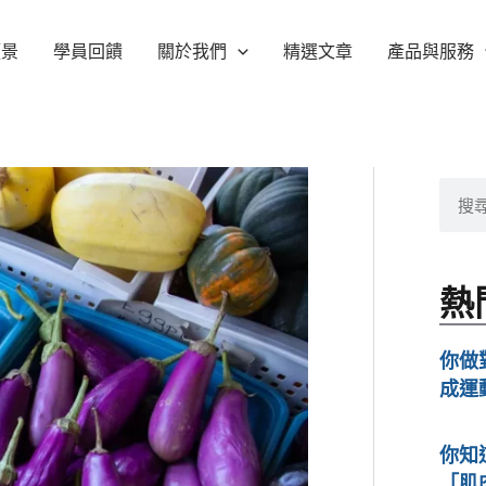
願景
學員回饋
關於我們
精選文章
產品與服務
搜
尋
熱
你做
成運
你知
「肌