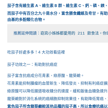
茄子含有維生素 A、維生素 B 群、維生素 C、鈣、磷、
而茄子中有百分之九十是水分，富含膳食纖維及皂甘，有助
由基的多酚類化合物。
推薦延伸閱讀：
窈窕小姊姊都愛用的 211 飲食法，
吃茄子好處多多！4 大功效看這裡
茄子功效之一：有助對抗癌症
茄子富含抗癌成分花青素、綠原酸、龍葵鹼。
花青素能抑制腫瘤的血管新生、降低發炎、抑制有利癌症擴
綠原酸可以降低腸道吸收糖分的速度，緩和飯後血糖急速升
龍葵鹼對於消化系統的癌細胞抑制效果佳，有助降低胃癌、
紫色茄子所含龍葵鹼較其他品種的茄子高，所以食療抗癌以