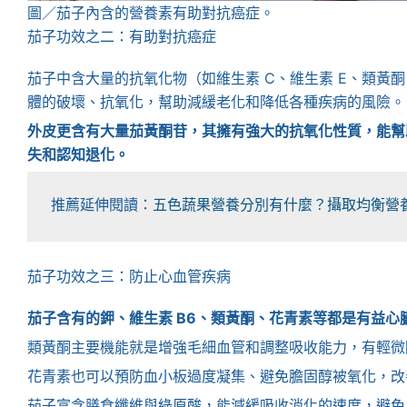
圖／茄子內含的營養素有助對抗癌症。
茄子功效之二：有助對抗癌症
茄子中含大量的抗氧化物（如維生素 C、維生素 E、類黃
體的破壞、抗氧化，幫助減緩老化和降低各種疾病的風險。
外皮更含有大量茄黃酮苷，其擁有強大的抗氧化性質，能幫
失和認知退化。
推薦延伸閱讀：
五色蔬果營養分別有什麼？攝取均衡營
茄子功效之三：防止心血管疾病
茄子含有的鉀、維生素 B6、類黃酮、花青素等都是有益心
類黃酮主要機能就是增強毛細血管和調整吸收能力，有輕微
花青素也可以預防血小板過度凝集、避免膽固醇被氧化，改
茄子富含膳食纖維與綠原酸，能減緩吸收消化的速度，避免