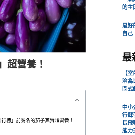
的主
最好
自己
最
效」超營養！
【室
淪為
問式
中小
行蘇
排行榜」前幾名的茄子其實超營養！
長飛
能力