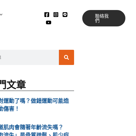
聯絡我
們
搜
尋
門文章
對運動了嗎？做錯運動可能造
動傷害！
道肌肉會隨著年齡流失嗎？
肉流失」是骨質疏鬆、肌少症