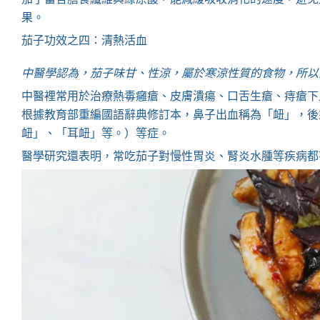
果。
茄子功效之四：清熱活血
中醫學認為，茄子味甘、性涼，屬於寒涼性質的食物，所以
中醫裡常用於治療熱毒癰瘡、皮膚潰瘍、口舌生瘡、痔瘡下
根據教育部重編國語辭典修訂本，鼻子出血稱為「衄」，後
衄」、「耳衄」等。）等症。
醫學研究還表明，常吃茄子對慢性胃炎、腎炎水腫等疾病都