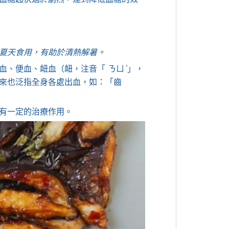
夏天食用，有助於清熱解暑。
血、便血、衄血（衄，注音「 ㄋㄩˋ」，
來也泛指全身各處出血，如：「齒
有一定的治療作用。