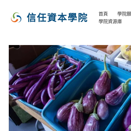
跳
至
首頁
學院
信任資本學院
主
學院資源庫
要
內
容