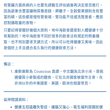
有腎臟方面疾病的人也要先請醫生評估過後再決定是否進行，
因為蔬果含豐富礦物質像是鎂、鉀離子，全穀堅果類則含有豐
富的磷，這些都是慢性腎衰竭、腎功能不佳或洗腎患者，應該
控制攝取量的食物。
只要記得掌握好幾個大原則，地中海飲食還是對人體健康十分
有幫助的！地中海飲食不同於很多的飲食法有規定的熱量攝
取，也不特別要求烹調方式，所以可以吃得健康又美味，因此
是個好上手且適合長久執行的健康飲食方法。
備註：
庫斯庫斯為 Couscous 直譯，中文翻為北非小米，是挑
選優質小麥製成的麵食，它在北非國家被當作主食，在
非洲以外的中東國家、美國、歐洲也相當常見。
延伸閱讀資料：
健康五招遠離失智症，護腦又強心 – 衛生福利部國民健