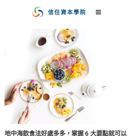
跳
至
信任資本學院
主
要
內
容
地中海飲食法好處多多，掌握 6 大要點就可以