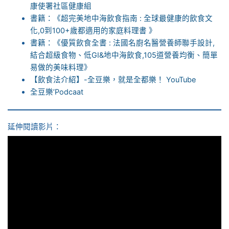
康使署社區健康組
書籍：《超完美地中海飲食指南 : 全球最健康的飲食文
化,0到100+歲都適用的家庭料理書 》
書籍：《優質飲食全書 : 法國名廚名醫營養師聯手設計,
結合超級食物、低GI&地中海飲食,105道營養均衡、簡單
易做的美味料理》
【飲食法介紹】-全豆樂，就是全都樂！ YouTube
全豆樂’Podcaat
延伸閱讀影片：