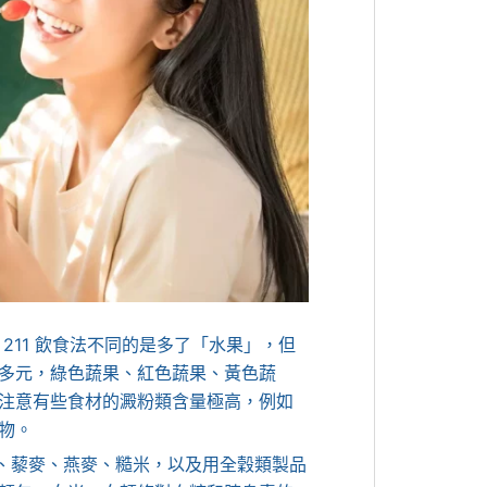
211 飲食法不同的是多了「水果」，但
多元，綠色蔬果、紅色蔬果、黃色蔬
注意有些食材的澱粉類含量極高，例如
物。
仁、藜麥、燕麥、糙米，以及用全穀類製品