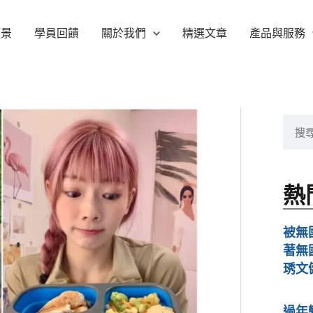
願景
學員回饋
關於我們
精選文章
產品與服務
搜
尋
熱
被無
著無
琇文
過年