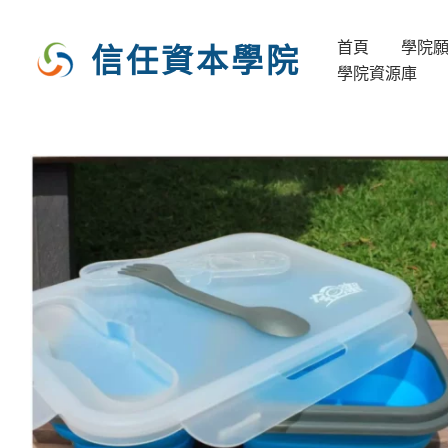
跳
至
首頁
學院
信任資本學院
主
學院資源庫
要
內
容