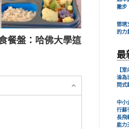
撇步
鄧琇
的力
康飲食餐盤：哈佛大學這
最
【室
淪為
問式
中小
行蘇
長飛
能力