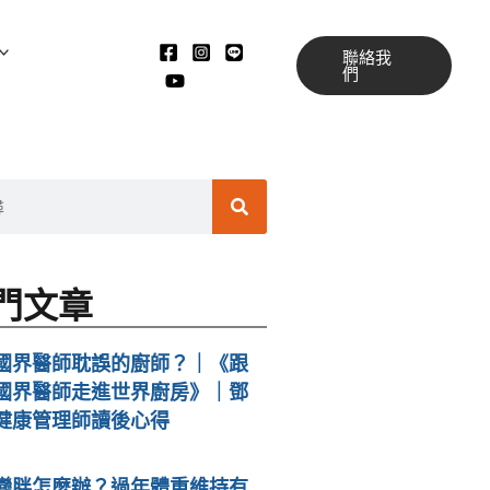
聯絡我
們
搜
尋
門文章
國界醫師耽誤的廚師？｜《跟
國界醫師走進世界廚房》｜鄧
健康管理師讀後心得
變胖怎麼辦？過年體重維持有