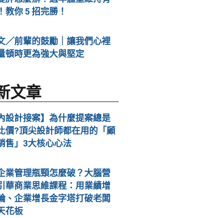
！教你 5 招完勝！
文／前輩的鼓勵｜讓我們心裡
量頓時更為強大與堅定
新文章
內設計接案】為什麼提案總是
比價?頂尖設計師都在用的「顧
銷售」3大核心心法
企業管理瓶頸怎麼破？大腦營
引華商業思維課程：用業績增
輪、企業增長金字塔打破老闆
天花板