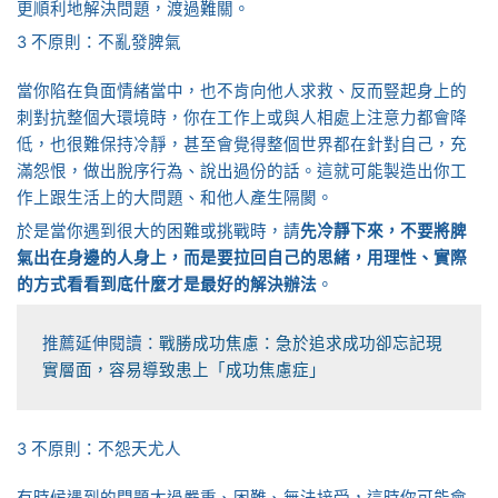
更順利地解決問題，渡過難關。
3 不原則：不亂發脾氣
當你陷在負面情緒當中，也不肯向他人求救、反而豎起身上的
刺對抗整個大環境時，你在工作上或與人相處上注意力都會降
低，也很難保持冷靜，甚至會覺得整個世界都在針對自己，充
滿怨恨，做出脫序行為、說出過份的話。這就可能製造出你工
作上跟生活上的大問題、和他人產生隔閡。
於是當你遇到很大的困難或挑戰時，請
先冷靜下來，不要將脾
氣出在身邊的人身上，而是要拉回自己的思緒，用理性、實際
的方式看看到底什麼才是最好的解決辦法
。
推薦延伸閱讀：
戰勝成功焦慮：急於追求成功卻忘記現
實層面，容易導致患上「成功焦慮症」
3 不原則：不怨天尤人