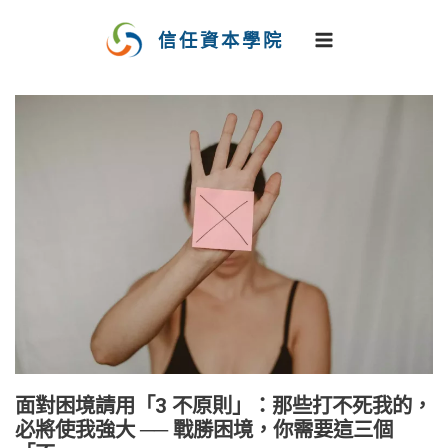
跳
至
信任資本學院
主
要
內
容
面對困境請用「3 不原則」：那些打不死我的，
必將使我強大 ── 戰勝困境，你需要這三個