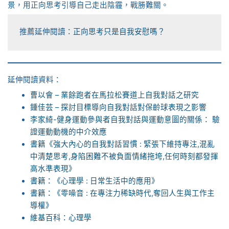
景，用正向思考引導自己走出陰霾，戰勝難關。
推薦延伸閱讀：
正向思考只是自我安慰嗎？
延伸閱讀資料：
曹以會 – 業餘跑者在馬拉松賽道上自我對話之研究
鍾佳芸 – 探討目標導向自我對話對保齡球表現之影響
李家綺-健身運動參與者自我對話與運動意圖的關係： 驗
證運動動機的中介效應
書籍《強大內心的自我對話習慣 : 緊張下維持專注,混亂
中清楚思考,身陷困難不被負面情緒拖垮,任何時刻都發揮
高水準表現》
書籍：《心理學 : 日常生活中的應用》
書籍：《零噪音 : 在專注力稀缺時代,奪回人生與工作主
導權》
維基百科：心理學