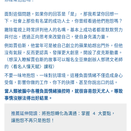
面對這個問題，如果你的回答是「是」，那我希望你回想一
下，社會上那些有名望的成功人士，你曾經看過他們抱怨嗎？
撇除電視上時常評判他人的名嘴，基本上成功者都是默默努力
與付出，透過正向思考來改變自己，使自身充滿力量。
例如賈伯斯，他當年可是被自己創立的蘋果給趕出門外，但他
沒有氣餒，反而更認真、發揮更大創意，開設了皮克斯動畫。
（想深入瞭解賈伯斯的故事可以報名全豆樂創辦人鄧琇文老師
的
〈看名人懂天賦〉課程
）
不要一味地抱怨、一味對抗環境，這種負面情緒不僅造成身心
受傷，影響你做的工作、你下的抉擇、甚至你說出口的話。
當人類被腦中各種負面情緒操控時，就很容易怨天尤人，導致
事情沒辦法得出好結果。
推薦延伸閱讀：
將抱怨轉化為溝通：掌握 4 大要點，
讓抱怨不再只是抱怨！