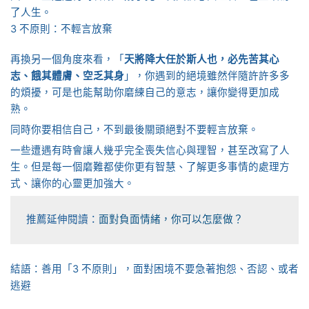
了人生。
3 不原則：不輕言放棄
再換另一個角度來看，「
天將降大任於斯人也，必先苦其心
志、餓其體膚、空乏其身
」，你遇到的絕境雖然伴隨許許多多
的煩擾，可是也能幫助你磨練自己的意志，讓你變得更加成
熟。
同時你要相信自己，不到最後關頭絕對不要輕言放棄。
一些遭遇有時會讓人幾乎完全喪失信心與理智，甚至改寫了人
生。但是每一個磨難都使你更有智慧、了解更多事情的處理方
式、讓你的心靈更加強大。
推薦延伸閱讀：
面對負面情緒，你可以怎麼做？
結語：善用「3 不原則」，面對困境不要急著抱怨、否認、或者
逃避