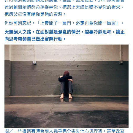
有時候遇到的問題太過嚴重、困難、無法接受，這時你可能會
難過到開始抱怨命運捉弄你、抱怨上天總是聽不見你的祈求、
抱怨父母沒有給你足夠的資源。
但你可別忘記，「上帝關了一扇門，必定再為你開一扇窗」。
天無絕人之路，在面對越是混亂的情況，越要冷靜思考，讓正
向思考帶領自己做出實際行動。
圖／一些遭遇有時會讓人幾乎完全喪失信心與理智，甚至改寫