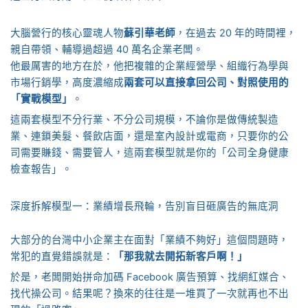
大腦營行的核心靈魂人物
蘇引華老師
，在過去 20 年的時間裡，
親自帶領、輔導過超過 40 萬名企業老闆。
他最厲害的地方在於，他把複雜的企業經營學、組織行為學與
市場行銷學，高度濃縮成
兩套可以直接拿回公司、對照使用的
「實戰模型」
。
這兩套模型不分行業、不分公司規模，不論你是做傳統製造
業、連鎖美髮、餐飲店面，還是室內設計或電商，只要你的公
司需要賺錢、需要管人，這兩套模型就是你的「公司全身健康
檢查報告」。
深度拆解模型一：業績增長飛輪，告別盲目砸廣告的無底洞
大部分的台灣中小企業主在面對「業績不夠好」這個問題時，
常犯的直覺錯誤就是：
「那我就去開拓新客戶啊！」
於是，老闆開始拼命加碼 Facebook 廣告預算、找網紅媒合、
找代操公司。結果呢？換來的往往是一堆買了一次就再也不出