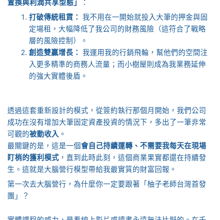
置換與利潤共享型態」
：
打破傳統租賃：
我不用在一開始就投入大筆的押金與固
定場租，大幅降低了我公司的財務風險（這符合了戰略
層的風險控制）。
創造雙贏增長：
我運用我的行銷飛輪，幫他們的空間注
入更多精準的商務人流量；而小樹屋則成為我業務延伸
的強大實體後盾。
透過這套重新設計的模式，從簽約執行那個月開始，我們公司
成功在沒有增加大筆固定資產投資的情況下，多出了一筆非常
可觀的
被動收入
。
最關鍵的是，這是一個
會自己持續運轉、不需要我每天在現場
盯梢的獲利模式
，直到此時此刻，這個商業果實都還在持續發
生。這就是大腦營行模型帶給我最實質的財富回報。
第一次去大腦營行，為什麼你一定要跟著「柚子老師台灣首發
團」？
實體課程的威力，是看線上影片或讀書永遠無法比擬的。在千