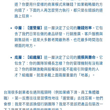
道？你要用什麼樣的商業模式來賺錢？如果戰略層的方
向錯了，下面的人再怎麼努力執行，都只是在錯誤的道
路上狂奔。
中層：【運營層】
這一層決定了公司的
賺錢效率
。它包
含了我們日常在做的產品研發、行銷推廣、客戶服務與
銷售話術。這是大多數老闆最熟悉、也花最多時間泡在
裡面的地方。
底層：【組織層】
這一層決定了公司的
規模與壽命
。它
包含了：你的團隊架構長怎樣？你的管理機制有沒有建
立？你的薪酬激勵與股權設計能不能吸引到優秀的人
才？組織層，就是承載上面兩層重量的「地基」。
台灣很多創業者在遇到瓶頸時（例如業績下滑、員工集體離
職），第一反應往往是習慣性地往「運營層」去找答案。他們
會想：我是不是該換個行銷團隊？我是不是該把產品包裝改一
下？我是不是該去學新的銷售話術？