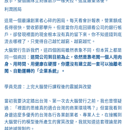
放手，整個團隊立刻像散沙一樣失控、進度嚴重落後。
利潤困局
這是一個最讓創業者心碎的困局。每天看會計報表，營業額成
長得很快，營收節節攀升。但是當你月底回頭看公司的銀行帳
戶，卻發現裡面的現金根本沒有真的留下來。你不知道錢到底
流去哪裡了，只覺得自己越忙越窮、越窮越忙。
大腦營行告訴我們，這四個困局雖然表象不同，但本質上都是
同一個病因：
這間公司到目前為止，依然是靠老闆一個人用肉
身、用時間、用健康在硬撐，你還沒有建立起一套可以抽離老
闆、自動運轉的「企業系統」。
學員見證：上完大腦營行課程後的震撼與改變
當初我要決定踏出台灣、第一次去大腦營行之前，我也曾懷疑
過：「裡面的思維真的適合台灣的商業環境嗎？」但當我看到
身邊這麼多優秀的台灣各行各業創業者、專業人士，在接觸到
大腦營行的模型後所產生的實質改變，我就知道這套理論是跨
越地域限制的。