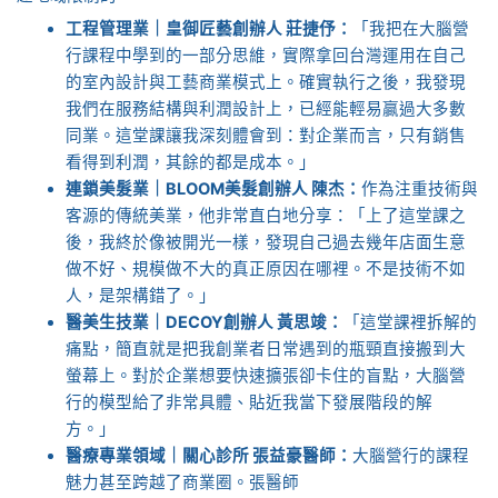
工程管理業｜皇御匠藝創辦人 莊捷伃：
「我把在大腦營
行課程中學到的一部分思維，實際拿回台灣運用在自己
的室內設計與工藝商業模式上。確實執行之後，我發現
我們在服務結構與利潤設計上，已經能輕易贏過大多數
同業。這堂課讓我深刻體會到：對企業而言，只有銷售
看得到利潤，其餘的都是成本。」
連鎖美髮業｜BLOOM美髮創辦人 陳杰：
作為注重技術與
客源的傳統美業，他非常直白地分享：「上了這堂課之
後，我終於像被開光一樣，發現自己過去幾年店面生意
做不好、規模做不大的真正原因在哪裡。不是技術不如
人，是架構錯了。」
醫美生技業｜DECOY創辦人 黃思竣：
「這堂課裡拆解的
痛點，簡直就是把我創業者日常遇到的瓶頸直接搬到大
螢幕上。對於企業想要快速擴張卻卡住的盲點，大腦營
行的模型給了非常具體、貼近我當下發展階段的解
方。」
醫療專業領域｜關心診所 張益豪醫師：
大腦營行的課程
魅力甚至跨越了商業圈。張醫師