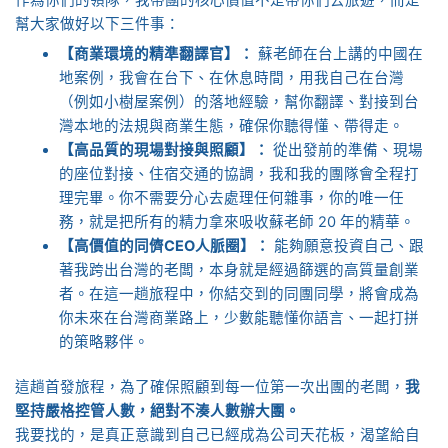
幫大家做好以下三件事：
【商業環境的精準翻譯官】：
蘇老師在台上講的中國在
地案例，我會在台下、在休息時間，用我自己在台灣
（例如小樹屋案例）的落地經驗，幫你翻譯、對接到台
灣本地的法規與商業生態，確保你聽得懂、帶得走。
【高品質的現場對接與照顧】：
從出發前的準備、現場
的座位對接、住宿交通的協調，我和我的團隊會全程打
理完畢。你不需要分心去處理任何雜事，你的唯一任
務，就是把所有的精力拿來吸收蘇老師 20 年的精華。
【高價值的同儕CEO人脈圈】：
能夠願意投資自己、跟
著我跨出台灣的老闆，本身就是經過篩選的高質量創業
者。在這一趟旅程中，你結交到的同團同學，將會成為
你未來在台灣商業路上，少數能聽懂你語言、一起打拼
的策略夥伴。
這趟首發旅程，為了確保照顧到每一位第一次出團的老闆，
我
堅持嚴格控管人數，絕對不湊人數辦大團。
我要找的，是真正意識到自己已經成為公司天花板，渴望給自