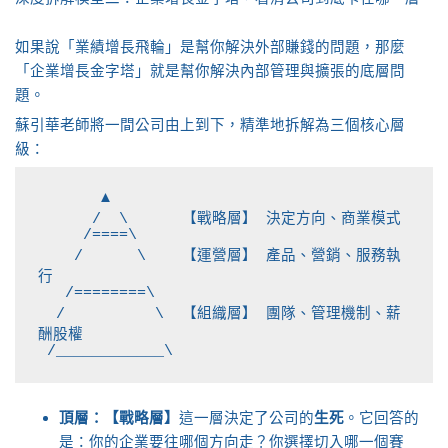
如果說「業績增長飛輪」是幫你解決外部賺錢的問題，那麼
「企業增長金字塔」就是幫你解決內部管理與擴張的底層問
題。
蘇引華老師將一間公司由上到下，精準地拆解為三個核心層
級：
       ▲

      /  \      【戰略層】 決定方向、商業模式

     /====\

    /      \    【運營層】 產品、營銷、服務執
行

   /========\

  /          \  【組織層】 團隊、管理機制、薪
酬股權

頂層：【戰略層】
這一層決定了公司的
生死
。它回答的
是：你的企業要往哪個方向走？你選擇切入哪一個賽