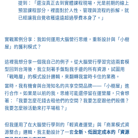
提到：「還沒真正去到實體課程現場，光是前期的線上
預習課程部分，裡面對於人性、管理與流程的拆解，就
已經讓我自覺收穫遠遠超過學費本身了。」
實戰案例分享：我如何運用大腦營行思維，重新設計與「小樹
屋」的獲利模式？
這裡我想分享一個我自己的例子。從大腦營行學習完這兩套模
型回到台灣後，我立刻著手盤點我手邊的所有資源，試圖用
「戰略層」的模式設計邏輯，來翻轉我當時卡住的業務。
當時，我有機會與台灣知名的共享空間品牌——「小樹屋」進
行合作。如果是以前的我，思維可能還停留在運營層，只會想
著：「我要怎麼花錢去租他們的空間？我要怎麼跟他們殺價？
我要怎麼辦活動來打平場租？」
但我運用了在大腦營行學到的「輕資產運營」與「商業模式資
源整合」邏輯，我主動設計了一套
全新、低固定成本的「資源