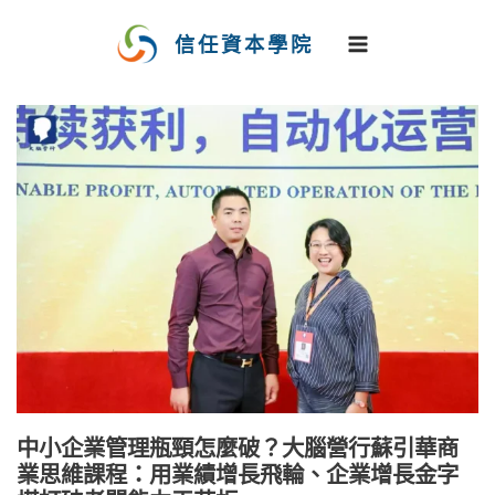
跳
至
信任資本學院
主
要
內
容
中小企業管理瓶頸怎麼破？大腦營行蘇引華商
業思維課程：用業績增長飛輪、企業增長金字