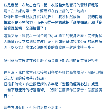
這是我第一次跨出台灣、第一次親臨大腦營行的實體課程現
場。在上課的第一天，蘇老師在台上講的每一句話，
都像巴掌一樣狠狠打在我的臉上。我才猛然醒悟——
我的問題
根本不是不夠努力，而是我從一開始就把「商業邏輯」和「企
業管理架構」全部搞錯了！
這篇文章，是我以一個台灣中小企業主的親身經歷，完整拆解
大腦營行這堂課到底在教什麼、它如何幫你找出公司的底層病
因，以及為什麼你必須跟著我的實體團一起跨出這一步。
蘇引華商業思維在教什麼？兩套真正能落地的企業管理模型
在台灣，我們常常可以接觸到各式各樣的商業課程、MBA 理論
或是坊間的成功學行銷課。
但很多時候，這些課程講的多半是
「宏觀的經濟心法」或是
「當下最流行的行銷話術」
（例如怎麼操作短影音、怎麼投廣
告）。
這些方法有用，但它們治標不治本。