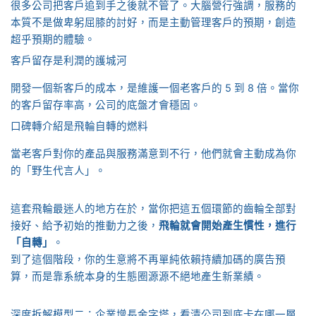
很多公司把客戶追到手之後就不管了。大腦營行強調，服務的
本質不是做卑躬屈膝的討好，而是主動管理客戶的預期，創造
超乎預期的體驗。
客戶留存是利潤的護城河
開發一個新客戶的成本，是維護一個老客戶的 5 到 8 倍。當你
的客戶留存率高，公司的底盤才會穩固。
口碑轉介紹是飛輪自轉的燃料
當老客戶對你的產品與服務滿意到不行，他們就會主動成為你
的「野生代言人」。
這套飛輪最迷人的地方在於，當你把這五個環節的齒輪全部對
接好、給予初始的推動力之後，
飛輪就會開始產生慣性，進行
「自轉」
。
到了這個階段，你的生意將不再單純依賴持續加碼的廣告預
算，而是靠系統本身的生態圈源源不絕地產生新業績。
深度拆解模型二：企業增長金字塔，看清公司到底卡在哪一層