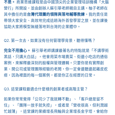
不是。
商業思維課程是由中國頂尖的企業管理培訓機構「大腦
營行」所開設，並由創辦人蘇引華老師親自主講。柚子老師在
其中擔任的是
台灣代理團的領隊與落地輔導教練
。我的責任是
帶領大家安全、高效地完成這趟海外首發學習之旅，並在課後
協助大家將模型無縫落地到台灣的企業體中。
Q2. 第一次去，如果沒有任何管理學背景，聽得懂嗎？
完全不用擔心。
蘇引華老師講課最著名的特點就是「不講學術
黑話，只講大白話」。他會用菜市場賣菜、街邊小吃店的通俗
案例，來解釋最深刻的股權與管理邏輯。只要你是有實際創
業、開公司或管理團隊經驗的老闆，你一定會邊聽邊起雞皮疙
瘩，因為裡面的每一個案例，都是你正在經歷的日常。
Q3. 這堂課程最適合什麼樣的創業者或高階主管？
如果你常常覺得「公司少了我就轉不動」、「客戶總是留不
住」、「團隊一放手就失控」，或者是「營收很高，但利潤越
忙越薄」，這堂課的業績增長飛輪與企業增長金字塔，會給你