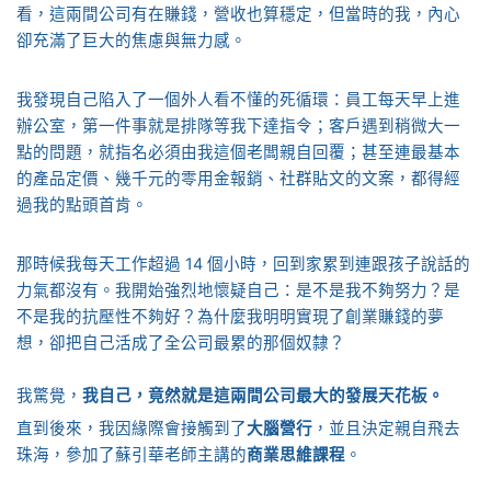
看，這兩間公司有在賺錢，營收也算穩定，但當時的我，內心
卻充滿了巨大的焦慮與無力感。
我發現自己陷入了一個外人看不懂的死循環：員工每天早上進
辦公室，第一件事就是排隊等我下達指令；客戶遇到稍微大一
點的問題，就指名必須由我這個老闆親自回覆；甚至連最基本
的產品定價、幾千元的零用金報銷、社群貼文的文案，都得經
過我的點頭首肯。
那時候我每天工作超過 14 個小時，回到家累到連跟孩子說話的
力氣都沒有。我開始強烈地懷疑自己：是不是我不夠努力？是
不是我的抗壓性不夠好？為什麼我明明實現了創業賺錢的夢
想，卻把自己活成了全公司最累的那個奴隸？
我驚覺，
我自己，竟然就是這兩間公司最大的發展天花板。
直到後來，我因緣際會接觸到了
大腦營行
，並且決定親自飛去
珠海，參加了蘇引華老師主講的
商業思維課程
。