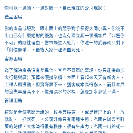
你可以一邊讀，一邊對照一下自己現在的公司現狀：
產品困局
你的產品或服務，跟市面上的競爭對手長得大同小異。你說不
出自己有什麼絕對的優勢，也沒有建立起一個讓客戶「非選你
不可」的剛性理由。當市場進入紅海，你唯一的武器就只剩下
「削價競爭」，最後大家一起流血到死。
客源困局
為了解決產品沒有差異化、客戶不買單的窘境，你只能拼命加
大行銷與廣告預算來硬撐業績。表面上看起來天天有新客人、
店裡人頭攢動，但實際算下來，獲客成本高得嚇人，而且客戶
的流失率居高不下，像是漏水的水桶，怎麼加水都裝不滿。
管理困局
這就是台灣老闆常說的「校長兼撞鐘」，或是管理上的「一放
就亂、一抓就死」。公司好像只有兩種生態：老闆在辦公室盯
著的時候，大家演得很有秩序、很有生產力；老闆一出差或一