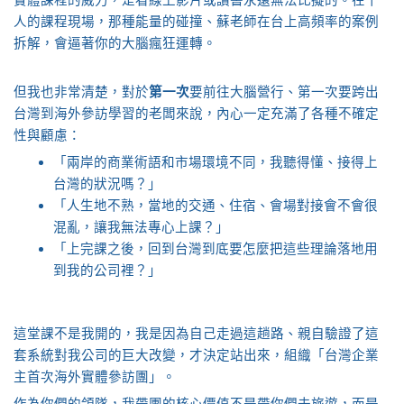
人的課程現場，那種能量的碰撞、蘇老師在台上高頻率的案例
拆解，會逼著你的大腦瘋狂運轉。
但我也非常清楚，對於
第一次
要前往大腦營行、第一次要跨出
台灣到海外參訪學習的老闆來說，內心一定充滿了各種不確定
性與顧慮：
「兩岸的商業術語和市場環境不同，我聽得懂、接得上
台灣的狀況嗎？」
「人生地不熟，當地的交通、住宿、會場對接會不會很
混亂，讓我無法專心上課？」
「上完課之後，回到台灣到底要怎麼把這些理論落地用
到我的公司裡？」
這堂課不是我開的，我是因為自己走過這趟路、親自驗證了這
套系統對我公司的巨大改變，才決定站出來，組織「台灣企業
主首次海外實體參訪團」。
作為你們的領隊，我帶團的核心價值不是帶你們去旅遊，而是