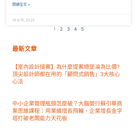
閱讀全文 »
16 8 月, 2025
1
2
3
4
5
最新文章
【室內設計接案】為什麼提案總是淪為比價?
頂尖設計師都在用的「顧問式銷售」3大核心
心法
中小企業管理瓶頸怎麼破？大腦營行蘇引華商
業思維課程：用業績增長飛輪、企業增長金字
塔打破老闆能力天花板