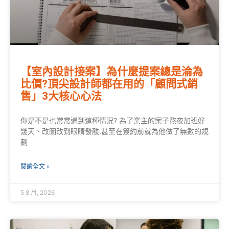
【室內設計接案】為什麼提案總是淪為
比價?頂尖設計師都在用的「顧問式銷
售」3大核心心法
你是不是也常常遇到這種情況? 為了業主的案子熬夜加班好
幾天、改圖改到眼睛發酸,甚至在簽約前就為他做了無數的規
劃
閱讀全文 »
5 8 月, 2026