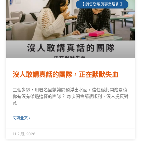
【 銷售變現與專業培訓 】
沒人敢講真話的團隊，正在默默失血
三個步驟，用匿名回饋讓問題浮出水面，信任從此開始累積
你有沒有帶過這樣的團隊？ 每次開會都很順利，沒人提反對
意
閱讀全文 »
11 2 月, 2026