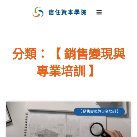
跳
至
信任資本學院
主
要
內
容
分類：【 銷售變現與
專業培訓 】
頁
頁
頁
頁
頁
【 銷售變現與專業培訓 】
面
面
面
面
面