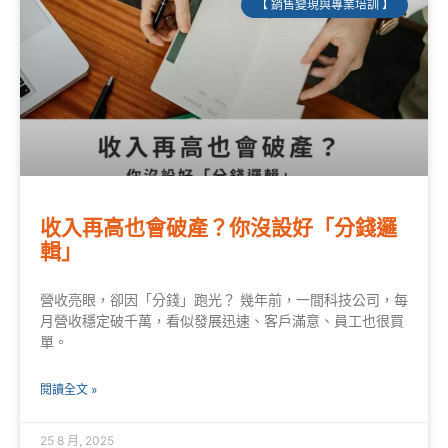
【 銷售變現與專業培訓 】
收入再高也會破產？你沒設好「分錢邏
輯」
營收亮眼，卻因「分錢」跑光？ 幾年前，一間科技公司，每
月營收穩定破千萬，看似發展迅速、客戶滿意、員工也很買
單。
閱讀全文 »
25 8 月, 2025