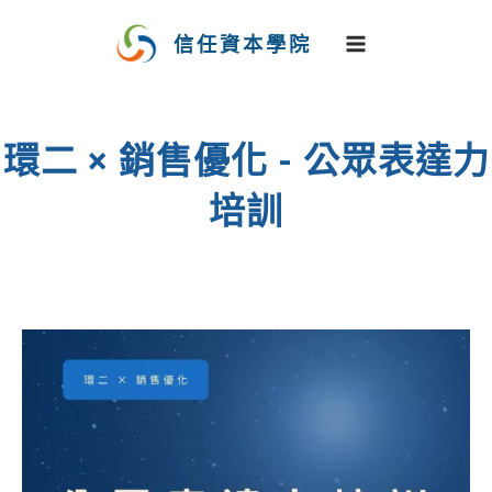
跳
至
信任資本學院
主
要
內
容
環二 × 銷售優化 - 公眾表達力
培訓