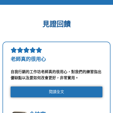
見證回饋
Rated





5
老師真的很用心
out
of
自我行銷的工作坊老師真的很用心，對我們的練習指出
5
優缺點以及要如何改會更好，非常實用。
閱讀全文