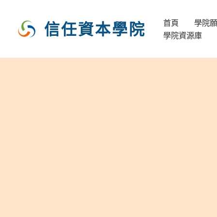
跳
至
首頁
學院
信任資本學院
主
學院資源庫
要
內
容