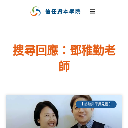
跳
至
信任資本學院
主
要
內
容
搜尋回應：鄧稚勤老
師
【 訪談與學員見證 】