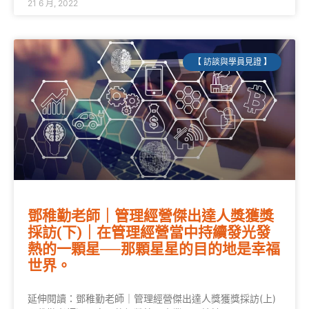
21 6 月, 2022
【 訪談與學員見證 】
鄧稚勤老師｜管理經營傑出達人獎獲獎
採訪(下)｜在管理經營當中持續發光發
熱的一顆星──那顆星星的目的地是幸福
世界。
延伸閱讀：鄧稚勤老師｜管理經營傑出達人獎獲獎採訪(上)