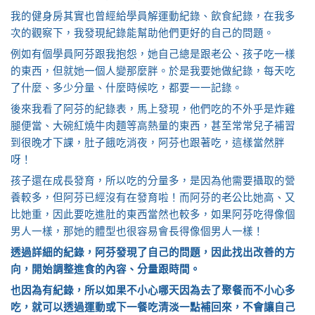
我的健身房其實也曾經給學員解運動紀錄、飲食紀錄，在我多
次的觀察下，我發現紀錄能幫助他們更好的自己的問題。
例如有個學員阿芬跟我抱怨，她自己總是跟老公、孩子吃一樣
的東西，但就她一個人變那麼胖。於是我要她做紀錄，每天吃
了什麼、多少分量、什麼時候吃，都要一一記錄。
後來我看了阿芬的紀錄表，馬上發現，他們吃的不外乎是炸雞
腿便當、大碗紅燒牛肉麵等高熱量的東西，甚至常常兒子補習
到很晚才下課，肚子餓吃消夜，阿芬也跟著吃，這樣當然胖
呀！
孩子還在成長發育，所以吃的分量多，是因為他需要攝取的營
養較多，但阿芬已經沒有在發育啦！而阿芬的老公比她高、又
比她重，因此要吃進肚的東西當然也較多，如果阿芬吃得像個
男人一樣，那她的體型也很容易會長得像個男人一樣！
透過詳細的紀錄，阿芬發現了自己的問題，因此找出改善的方
向，開始調整進食的內容、分量跟時間。
也因為有紀錄，所以如果不小心哪天因為去了聚餐而不小心多
吃，就可以透過運動或下一餐吃清淡一點補回來，不會讓自己