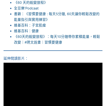
《60 天的蛻變旅程》
全豆樂’Podcaat
書籍：《習慣要健康 : 每天5分鐘, 60天讓你輕鬆改變的
能量指引與實用練習》
維基百科：子宮肌瘤
維基百科：健康
《60天的蛻變旅程》：每天10分鐘帶你累積能量，輕鬆
改變｜#琇文說書｜習慣要健康
延伸閱讀影片：