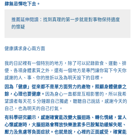
肆無忌憚吃下去。
推薦延伸閱讀：
找到真理的第一步就是對事物保持適度
的懷疑
健康講求身心兩方面
我的日記裡有一個特別的地方，除了可以記錄飲食、運動、排
便、各項身體素質之外，還有一個地方是專門讓你寫下今天你
感謝的人、事、你的挫折以及為明天設下的目標。
因為「健康」從來都不是單方面努力的產物，照顧身體健康之
餘，心理也要健康。
因為身心一直都是互相影響的，所以我希
望讀者每天花 5 分鐘跟自己獨處，聽聽自己說話，感謝今天的
自己，也為明天的自己打氣。
有科學研究顯示，感謝確實能改變大腦迴路、轉化情緒，當人
心懷感謝時，大腦迴路會釋放快樂激素多巴胺幫助緩解失眠、
壓力及焦慮等負面症狀。也就是說，心裡的正面感受，確實能