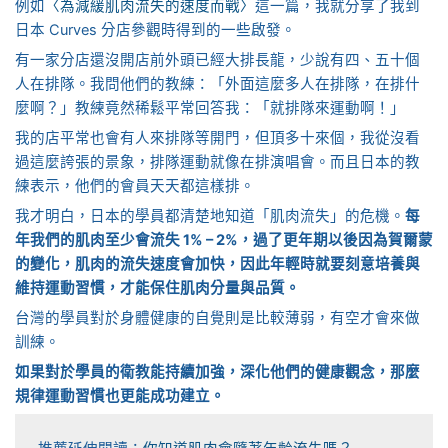
例如
〈為減緩肌肉流失的速度而戰〉
這一篇，我就分享了我到
日本 Curves 分店參觀時得到的一些啟發。
有一家分店還沒開店前外頭已經大排長龍，少說有四、五十個
人在排隊。我問他們的教練：「外面這麼多人在排隊，在排什
麼啊？」教練竟然稀鬆平常回答我：「就排隊來運動啊！」
我的店平常也會有人來排隊等開門，但頂多十來個，我從沒看
過這麼誇張的景象，排隊運動就像在排演唱會。而且日本的教
練表示，他們的會員天天都這樣排。
我才明白，日本的學員都清楚地知道「肌肉流失」的危機。
每
年我們的肌肉至少會流失 1% – 2%，過了更年期以後因為賀爾蒙
的變化，肌肉的流失速度會加快，因此年輕時就要刻意培養與
維持運動習慣，才能保住肌肉分量與品質。
台灣的學員對於身體健康的自覺則是比較薄弱，有空才會來做
訓練。
如果對於學員的衛教能持續加強，深化他們的健康觀念，那麼
規律運動習慣也更能成功建立。