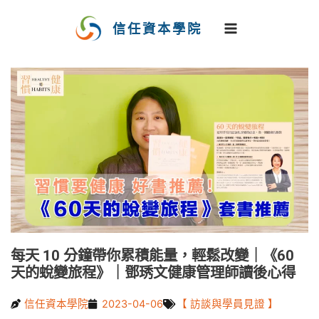
跳
至
信任資本學院
主
要
內
容
每天 10 分鐘帶你累積能量，輕鬆改變｜《60
天的蛻變旅程》｜鄧琇文健康管理師讀後心得
信任資本學院
2023-04-06
【 訪談與學員見證 】