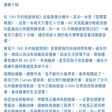
書籍介紹
在《60 天的蛻變旅程》這套兩書合輯中，其中一本是《習慣要
教康》，這是一本每天只要花 5 分鐘，60 天就能讓你輕鬆改變
的能量指引與實用練習書；另一本《5 分鐘健康管理日記》一樣
每天只要花 5 分鐘，讓你透過 9 週的每天實際書寫養成健康習
慣。
會寫下《60 天的蛻變旅程》其實跟我的自身經歷有關。過去的
我，曾經以為沒有病痛就是健康，因為生活習慣不佳，導致體
重曾飆升到 90 公斤、多病纏身，甚至因為子宮肌腺瘤，讓台大
婦產科醫師建議我拿掉子宮！
我開始運動、調整作息、並不斷的大量學習，後來我開設了一
家自己的 Curves 健身房、創立微行動健康計畫、並設計了全方
位的健康管理系統，至今已幫助超過 2,000 位學員改善身體健
康、養成健康的生活習慣！
我從這些經驗得出，想要真正獲得長期健康，一定要從健康習
慣養成、運動訓練、健康飲食規劃三管齊下，才能真正達到想
要的健康成果，而最難的就是做出「改變」。於是，這一套兩