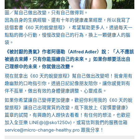
圖／幫自己做出改變，只有自己做得到。
因為自身的生病經驗、還有十年的健康產業經歷，所以我寫了
這個套書《60 天的蛻變旅程》，希望幫助更多人，透過每天一
點點的微小行動，慢慢改變自己的行為，換上一顆健康人的腦
袋。
《被討厭的勇氣》作者阿德勒（Alfred Adler）說：「人不應該
被過去束縛，只有你能描繪自己的未來。」如果你想要活出自
己理想中的未來，你就做出改變。
現在就拿出《60 天的蛻變旅程》幫自己做出改變吧！我會用有
趣幽默的口吻指引你，透過日記記像朋友陪你，讓你感覺到有
伴不孤單，做出有效的身體健康調整、心靈成長。
如果你希望讓自己變得更加健康，歡迎你利用我的《60 天的蛻
變旅程》讓自己出現實質的改變，底下我放上《習慣要健康》
篇章的試閱，有興趣的人趕快去看看！有任何的想法，也歡迎
加入全豆樂 LINE@(@sko1250v)，或寫信到我們的服務信箱
service@micro-change-healthy.pro 跟我分享！