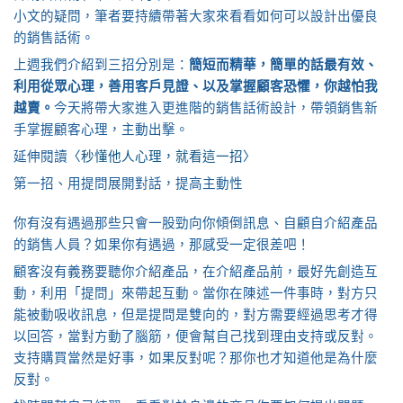
小文的疑問，筆者要持續帶著大家來看看如何可以設計出優良
的銷售話術。
上週我們介紹到三招分別是：
簡短而精華，簡單的話最有效、
利用從眾心理，善用客戶見證、以及掌握顧客恐懼，你越怕我
越賣。
今天將帶大家進入更進階的銷售話術設計，帶領銷售新
手掌握顧客心理，主動出擊。
延伸閱讀
〈秒懂他人心理，就看這一招〉
第一招、用提問展開對話，提高主動性
你有沒有遇過那些只會一股勁向你傾倒訊息、自顧自介紹產品
的銷售人員？如果你有遇過，那感受一定很差吧！
顧客沒有義務要聽你介紹產品，在介紹產品前，最好先創造互
動，利用「提問」來帶起互動。當你在陳述一件事時，對方只
能被動吸收訊息，但是提問是雙向的，對方需要經過思考才得
以回答，當對方動了腦筋，便會幫自己找到理由支持或反對。
支持購買當然是好事，如果反對呢？那你也才知道他是為什麼
反對。