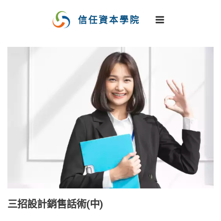
跳
至
信任資本學院
主
要
內
容
三招設計銷售話術(中)