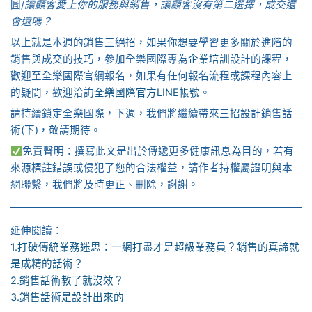
圖/
讓顧客愛上你的服務與銷售，讓顧客沒有第二選擇，成交還
會遠嗎？
以上就是本週的銷售三絕招，如果你想要學習更多關於進階的
銷售與成交的技巧，參加全樂國際專為
企業培訓
設計的課程，
歡迎至全樂國際官網報名，如果有任何報名流程或課程內容上
的疑問，歡迎洽詢
全樂國際官方LINE帳號
。
請持續鎖定全樂國際，下週，我們將繼續帶來三招設計銷售話
術(下)，敬請期待。
免責聲明：撰寫此文是出於傳遞更多健康訊息為目的，若有
來源標註錯誤或侵犯了您的合法權益，請作者持權屬證明與本
網聯繫，我們將及時更正、刪除，謝謝。
延伸閱讀：
1.打破傳統業務迷思：一網打盡才是超級業務員？銷售的真諦就
是成精的話術？
2.銷售話術教了就沒效？
3.銷售話術是設計出來的