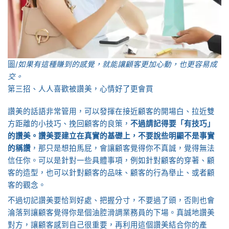
圖/
如果有這種賺到的感覺，就能讓顧客更加心動，也更容易成
交。
第三招、人人喜歡被讚美，心情好了更會買
讚美的話語非常管用，可以發揮在接近顧客的開場白、拉近雙
方距離的小技巧、挽回顧客的良策，
不過請記得要「有技巧」
的讚美。讚美要建立在真實的基礎上，不要說些明顯不是事實
的稱讚
，那只是想拍馬屁，會讓顧客覺得你不真誠，覺得無法
信任你。可以是針對一些具體事項，例如針對顧客的穿著、顧
客的造型，也可以針對顧客的品味、顧客的行為舉止、或者顧
客的觀念。
不過切記讚美要恰到好處、把握分寸，不要過了頭，否則也會
淪落到讓顧客覺得你是個油腔滑調業務員的下場。真誠地讚美
對方，讓顧客感到自己很重要，再利用這個讚美結合你的產