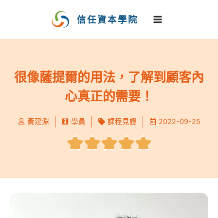
跳
至
信任資本學院
主
要
內
容
很像薩提爾的用法，了解到顧客內
心真正的需要！
黃建淵
學員
課程見證
2022-09-25
Rated





5
out
of
5