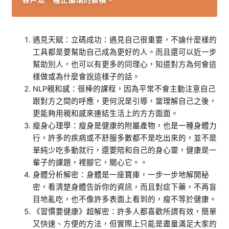
客戶是一種正循環的累積。
遇見天賦：立碼成功：遇見自己很重要，不論什麼樣的
工具都是要幫助自己成為更好的人。而且還可以近一步
幫助別人，也可以有更多的同理心，知道對方為何會這
樣做或為什麼會說這樣子的話。
NLP親和感：很棒的課程，因為平常不會主動注意自己
跟對方之間的呼應，更何況是引導，當理解自己之後，
更能夠用親和感來連結生活上的方方面面。
瘦身心理學：瘦身是健康的附屬產物，也是一種身體力
行，許多的疾病或不舒服多數都不是吃出來的，並不是
單純少吃多動就行，還要陪和自己的身心靈，健康是一
輩子的課題，裡腳它，關心它。。
身體分析解密：身體是一座寶庫，一步一步地解開秘
密，看清楚身體告訴你的資訊，而且對症下藥，不再盲
目地亂吃，也不像許多表面上看到的，瘦不等於健康。
《習慣要健康》超解密：許多人都喜歡所謂有效，簡單
又快速、方便的方法，但實際上只能是盡量滿足大家的