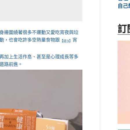
自己
訂
身邊圍繞著很多不運動又愛吃宵夜與垃
動，也會吃許多空熱量食物跟
宵
【註3】
再加上生活作息、甚至是心理成長等多
道路前進。