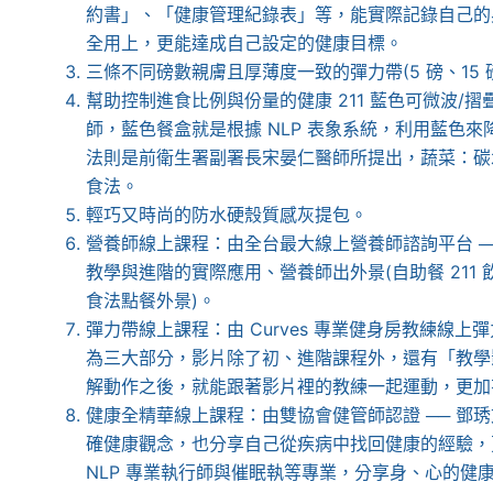
約書」、「健康管理紀錄表」等，能實際記錄自己的
全用上，更能達成自己設定的健康目標。
三條不同磅數親膚且厚薄度一致的彈力帶(5 磅、15 磅
幫助控制進食比例與份量的健康 211 藍色可微波/摺
師，藍色餐盒就是根據 NLP 表象系統，利用藍色來
法則是前衛生署副署長宋晏仁醫師所提出，蔬菜：碳水
食法。
輕巧又時尚的防水硬殼質感灰提包。
營養師線上課程：由全台最大線上營養師諮詢平台 ── 
教學與進階的實際應用、營養師出外景(自助餐 211 飲食
食法點餐外景)。
彈力帶線上課程：由 Curves 專業健身房教練線
為三大部分，影片除了初、進階課程外，還有「教學
解動作之後，就能跟著影片裡的教練一起運動，更加
健康全精華線上課程：由雙協會健管師認證 ── 鄧
確健康觀念，也分享自己從疾病中找回健康的經驗，更
NLP 專業執行師與催眠執等專業，分享身、心的健