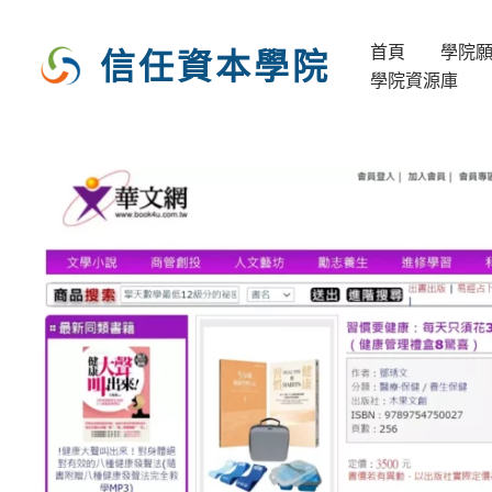
跳
至
首頁
學院
信任資本學院
主
學院資源庫
要
內
容