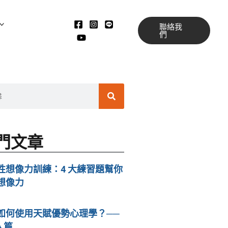
聯絡我
們
搜
尋
門文章
性想像力訓練：4 大練習題幫你
想像力
如何使用天賦優勢心理學？──
人篇