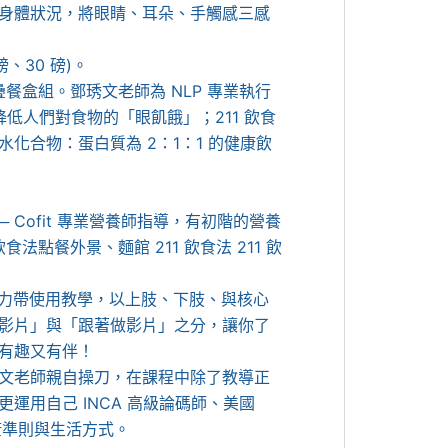
身體狀況，將眼睛、耳朵、手觸感三感
、30 磅)。
疊餐盒組。鄧琇文老師為 NLP 專業執行
降低人們對食物的「眼飢餓」；211 飲食
化合物：蛋白質為 2：1：1 的健康飲
Cofit 專業營養師指導，有初階的營養
法點餐外景、麵館 211 飲食法 211 飲
上彈力帶使用教學，以上肢、下肢、與核心
影片」與「跟著做影片」之分，讓你了
有趣又有伴！
琇文老師親自操刀，在課程中除了教導正
運用自己 INCA 高級論碼師、美國
康準則與生活方式。