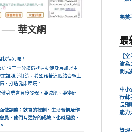
完美
── 華文網
最
【室
經找得到囉！
淪為
s女 性三十分鐘環狀運動健身房加盟主
問式
專業證照所打造，希望藉著這個結合線上
慣、打造健康環境。
中小
多位健身房會員後發現，要減肥、要變健
行蘇
長飛
面做調整：飲食的控制、生活習慣及作
能力
會員，他們有更好的成效。也就是說，
。
管理