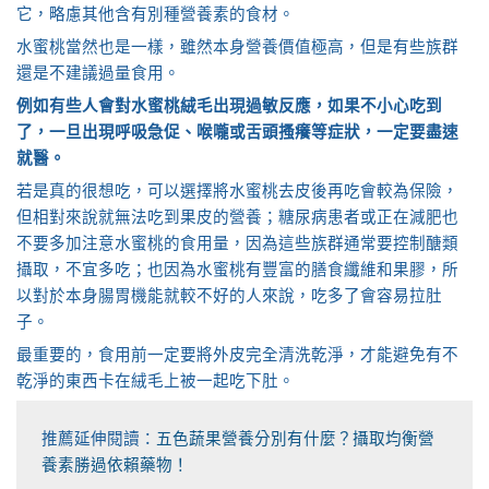
它，略慮其他含有別種營養素的食材。
水蜜桃當然也是一樣，雖然本身營養價值極高，但是有些族群
還是不建議過量食用。
例如有些人會對水蜜桃絨毛出現過敏反應，如果不小心吃到
了，一旦出現呼吸急促、喉嚨或舌頭搔癢等症狀，一定要盡速
就醫。
若是真的很想吃，可以選擇將水蜜桃去皮後再吃會較為保險，
但相對來說就無法吃到果皮的營養；糖尿病患者或正在減肥也
不要多加注意水蜜桃的食用量，因為這些族群通常要控制醣類
攝取，不宜多吃；也因為水蜜桃有豐富的膳食纖維和果膠，所
以對於本身腸胃機能就較不好的人來說，吃多了會容易拉肚
子。
最重要的，食用前一定要將外皮完全清洗乾淨，才能避免有不
乾淨的東西卡在絨毛上被一起吃下肚。
推薦延伸閱讀：
五色蔬果營養分別有什麼？攝取均衡營
養素勝過依賴藥物！