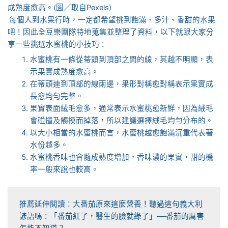
成熟度愈高。(圖／取自Pexels)
每個人到水果行時，一定都希望挑到飽滿、多汁、香甜的水果
吧！因此全豆樂團隊特地蒐集並整理了資料，以下就跟大家分
享一些挑選水蜜桃的小技巧：
水蜜桃有一條從蒂頭到頂部之間的線，其越不明顯，表
示果實成熟度愈高。
在蒂頭連到頂部的線兩邊，果形對稱愈對稱表示果實成
長愈均勻完整。
果實表面絨毛愈多，通常表示水蜜桃愈新鮮，因為絨毛
會碰撞及觸摸而掉落，所以建議選擇絨毛均勻分布的。
以大小相當的水蜜桃而言，水蜜桃越愈飽滿沉重代表著
水份越多。
水蜜桃香味也會隨成熟度增加，香味濃的果實，甜的機
率一般來說也較高。
推薦延伸閱讀：
大番茄原來這麼營養！聽過這句義大利
諺語嗎：「番茄紅了，醫生的臉就綠了」──番茄的厲害