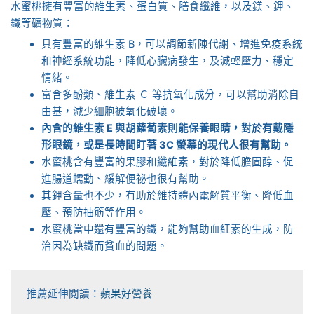
水蜜桃擁有豐富的維生素、蛋白質、膳食纖維，以及鎂、鉀、
鐵等礦物質：
具有豐富的維生素 B，可以調節新陳代謝、增進免疫系統
和神經系統功能，降低心臟病發生，及減輕壓力、穩定
情緒。
富含多酚類、維生素 Ｃ 等抗氧化成分，可以幫助消除自
由基，減少細胞被氧化破壞。
內含的維生素 E 與胡蘿蔔素則能保養眼睛，對於有戴隱
形眼鏡，或是長時間盯著 3C 螢幕的現代人很有幫助。
水蜜桃含有豐富的果膠和纖維素，對於降低膽固醇、促
進腸道蠕動、緩解便祕也很有幫助。
其鉀含量也不少，有助於維持體內電解質平衡、降低血
壓、預防抽筋等作用。
水蜜桃當中還有豐富的鐵，能夠幫助血紅素的生成，防
治因為缺鐵而貧血的問題。
推薦延伸閱讀：
蘋果好營養