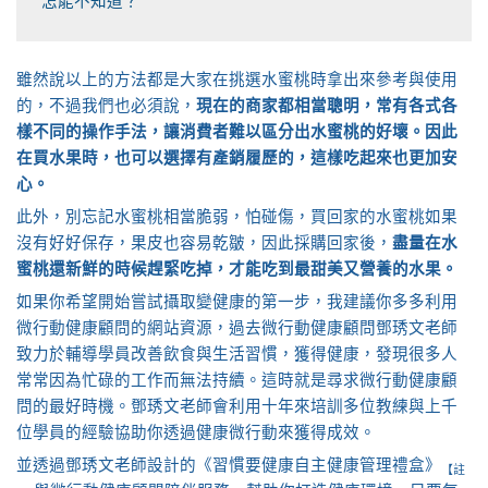
怎能不知道？
雖然說以上的方法都是大家在挑選水蜜桃時拿出來參考與使用
的，不過我們也必須說，
現在的商家都相當聰明，常有各式各
樣不同的操作手法，讓消費者難以區分出水蜜桃的好壞。因此
在買水果時，也可以選擇有產銷履歷的，這樣吃起來也更加安
心。
此外，別忘記水蜜桃相當脆弱，怕碰傷，買回家的水蜜桃如果
沒有好好保存，果皮也容易乾皺，因此採購回家後，
盡量在水
蜜桃還新鮮的時候趕緊吃掉，才能吃到最甜美又營養的水果。
如果你希望開始嘗試攝取變健康的第一步，我建議你多多利用
微行動健康顧問的網站資源，過去微行動健康顧問鄧琇文老師
致力於輔導學員改善飲食與生活習慣，獲得健康，發現很多人
常常因為忙碌的工作而無法持續。這時就是尋求微行動健康顧
問的最好時機。鄧琇文老師會利用十年來培訓多位教練與上千
位學員的經驗協助你透過健康微行動來獲得成效。
並透過鄧琇文老師設計的《習慣要健康自主健康管理禮盒》
【註