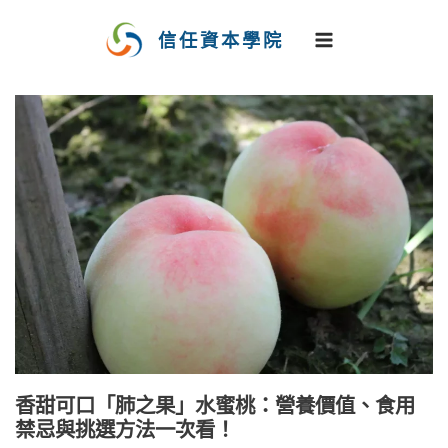
跳
至
信任資本學院
主
要
內
容
香甜可口「肺之果」水蜜桃：營養價值、食用
禁忌與挑選方法一次看！