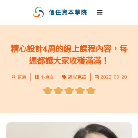
跳
至
信任資本學院
主
要
內
容
精心設計4周的線上課程內容，每
週都讓大家收穫滿滿！
家慧
小資女
課程見證
2022-09-20
Rated





5
out
of
5