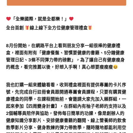
「全樂國際，就是全都樂！」
全台首創
線上線下全方位健康管理禮盒
8月份開始，在網路平台上看到朋友分享一組很棒的健康禮
盒，裡面有附有「健康餐盤、習慣要健康的書籍、5分鐘健康
管理日記、3條不同彈力帶的磅數」，為了讓自己有健康瘦身
的概念，看完推薦以後，好想入手啊！真心想要瘦瘦瘦
我也訂購一組來體驗看看，收到禮盒裡面有提供專屬的卡片序
號，先完成自行註冊會員跟開通專屬會員課程，只要有購買健
康禮盒的同學，在課程開始前，會邀請大家先加入賴群組，一
起來參加【四周變身計畫】，在群組內有柚子老師的支持以及
2個輔導員陪伴與協助，發佈每日簡單的功課，像是創辦人的
健康知識分享影片、安排健康書籍的翻閱、線上營養師的飲食
教學影片分享、健身教練的彈力帶教學，隨時隨地都能利用空